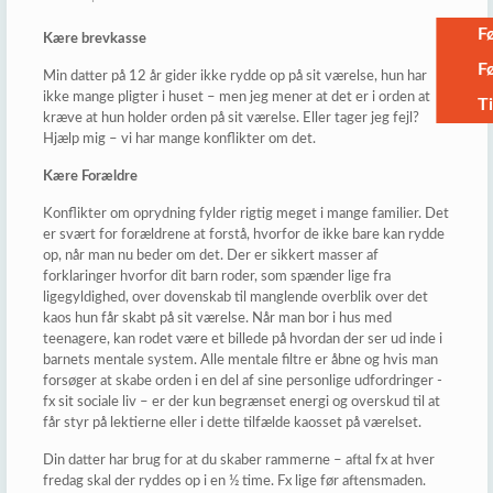
F
Kære brevkasse
Fø
Min datter på 12 år gider ikke rydde op på sit værelse, hun har
ikke mange pligter i huset – men jeg mener at det er i orden at
T
kræve at hun holder orden på sit værelse. Eller tager jeg fejl?
Hjælp mig – vi har mange konflikter om det.
Kære Forældre
Konflikter om oprydning fylder rigtig meget i mange familier. Det
er svært for forældrene at forstå, hvorfor de ikke bare kan rydde
op, når man nu beder om det. Der er sikkert masser af
forklaringer hvorfor dit barn roder, som spænder lige fra
ligegyldighed, over dovenskab til manglende overblik over det
kaos hun får skabt på sit værelse. Når man bor i hus med
teenagere, kan rodet være et billede på hvordan der ser ud inde i
barnets mentale system. Alle mentale filtre er åbne og hvis man
forsøger at skabe orden i en del af sine personlige udfordringer -
fx sit sociale liv – er der kun begrænset energi og overskud til at
får styr på lektierne eller i dette tilfælde kaosset på værelset.
Din datter har brug for at du skaber rammerne – aftal fx at hver
fredag skal der ryddes op i en ½ time. Fx lige før aftensmaden.