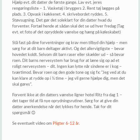
Hjælp evt. dit datter de første gange. Lav evt. jeres
rengøringsliste – 1. Vasketøj i bryggers 2. Rent tøj lægges på
plads. 3. Opvask i køkkenet. 4. skrivebordet ryddes. 5.
Støvsugning. Det gør det soleklart for din datter hvad du
forventer. Fortæl hende at sådan skal det se ud hver fredag (Tag
evt. et foto af det opryddede værelse og hæng på køleskabet)
Stå fast på dine forventninger og krav men tilbyd din hjælp – men
sørg for at dit barn deltager aktivt. Og det allervigtigste – bevar
hovedet koldt. Selvom dit barn raser eller skælder ud – så bevar
roen. Dit barns nervesystem har brug for at læne sig op ad et
roligt nervesystem – dit. Ingen kan lytte når sindene er i kog –
tværtimod. Bevar roen og den gode tone og sig fx: ”Jeg ved at du
kan klare at rydde op i ½ time – jeg vil gerne hjælpe dig, men det
skal gøres”.
Forvent ikke at din datters værelse ligner hotel Ritz fra dag 1 –
det tager tid at få nye oprydningsrutiner. Sørg for at give din
datter anerkendelse når det lykkes for hende. Tak for dit
spørgsmål 😊
Se eventuelt video om
Pligter 6-12 år.